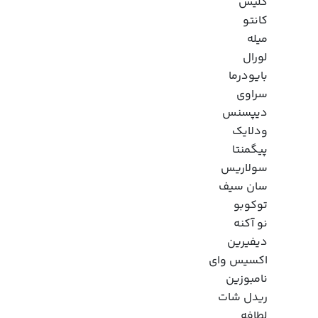
گلیس
کانتو
میله
لورال
بایودرما
سراوی
دیپسنس
ودلایک
پیگمنتا
سولاریس
سان سیف
توکوبو
نو آکنه
دیفیرین
اکسیس وای
نامبوزین
ریدل شات
لطافه