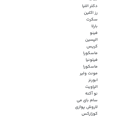
دکتر التیا
رز اکلین
سکرت
بارلا
فینو
الپسین
کریس
ماسکورا
فیتونیا
ماسکورا
مونت ولیر
ابورنز
الپاویت
نو آکنه
سام بای می
لاروش پوازی
کوزارکس