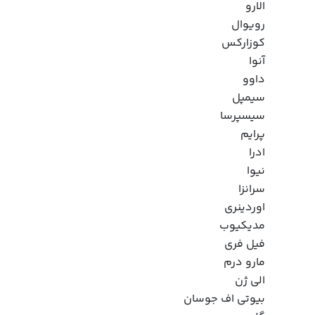
الارو
رویوال
کوزارکس
آنوا
داوو
سیمپل
سیسپرسا
پرایم
ادرا
نیوا
سرانزا
اوردینری
مدیکیوب
فیل فری
مارو درم
الی ژن
بیوتی اف جوسان