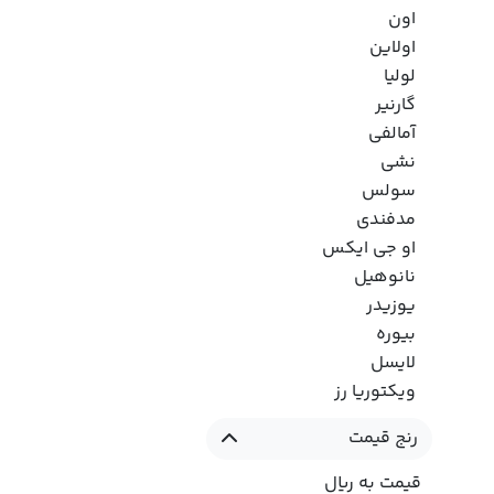
اون
اولاین
لولیا
گارنیر
آمالفی
نشی
سولس
مدفندی
او جی ایکس
نانوهیل
یوزیدر
بیوره
لایسل
ویکتوریا رز
رنج قیمت
قیمت به ریال