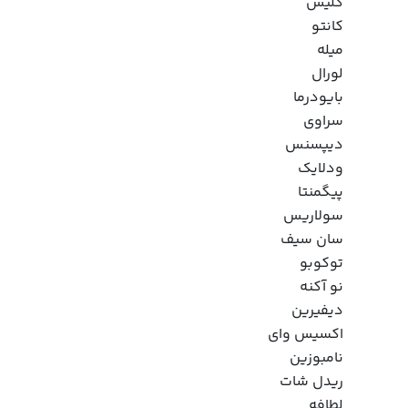
گلیس
کانتو
میله
لورال
بایودرما
سراوی
دیپسنس
ودلایک
پیگمنتا
سولاریس
سان سیف
توکوبو
نو آکنه
دیفیرین
اکسیس وای
نامبوزین
ریدل شات
لطافه