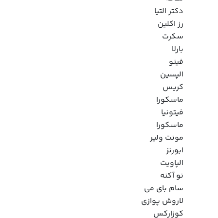
دکتر التیا
رز اکلین
سکرت
بارلا
فینو
الپسین
کریس
ماسکورا
فیتونیا
ماسکورا
مونت ولیر
ابورنز
الپاویت
نو آکنه
سام بای می
لاروش پوازی
کوزارکس