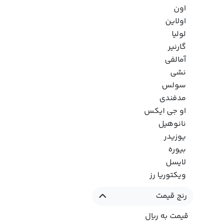
اون
اولاین
لولیا
گارنیر
آمالفی
نشی
سولس
مدفندی
او جی ایکس
نانوهیل
یوزیدر
بیوره
لایسل
ویکتوریا رز
رنج قیمت
قیمت به ریال