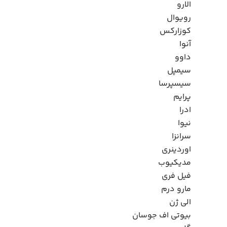
الارو
رویوال
کوزارکس
آنوا
داوو
سیمپل
سیسپرسا
پرایم
ادرا
نیوا
سرانزا
اوردینری
مدیکیوب
فیل فری
مارو درم
الی ژن
بیوتی اف جوسان